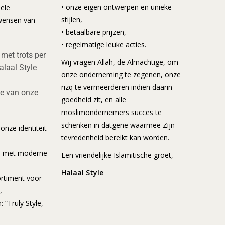
• onze eigen ontwerpen en unieke
ele
stijlen,
 wensen van
• betaalbare prijzen,
• regelmatige leuke acties.
met trots per
Wij vragen Allah, de Almachtige, om
laal Style
onze onderneming te zegenen, onze
rizq te vermeerderen indien daarin
ie van onze
goedheid zit, en alle
moslimondernemers succes te
schenken in datgene waarmee Zijn
onze identiteit
tevredenheid bereikt kan worden.
e met moderne
Een vriendelijke Islamitische groet,
Halaal Style
rtiment voor
,
: “Truly Style,