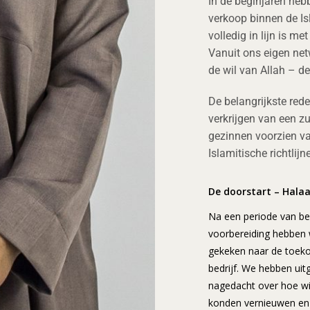
In de beginjaren he
verkoop binnen de I
volledig in lijn is me
Vanuit ons eigen net
de wil van Allah – d
De belangrijkste rede
verkrijgen van een zu
gezinnen voorzien va
Islamitische richtlijn
De doorstart – Halaal
Na een periode van be
voorbereiding hebben w
gekeken naar de toek
bedrijf. We hebben uit
nagedacht over hoe wij
konden vernieuwen en