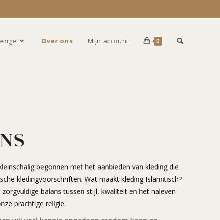
erige
Over ons
Mijn account
0
ONS
6 kleinschalig begonnen met het aanbieden van kleding die
ische kledingvoorschriften. Wat maakt kleding Islamitisch?
 zorgvuldige balans tussen stijl, kwaliteit en het naleven
nze prachtige religie.