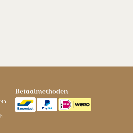
Betaalmethoden
ren
ah