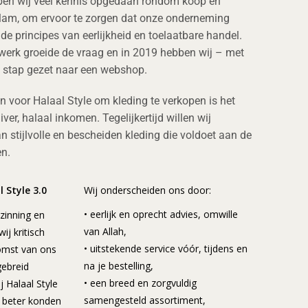
bben wij veel kennis opgedaan rondom koop en
slam, om ervoor te zorgen dat onze onderneming
t de principes van eerlijkheid en toelaatbare handel.
werk groeide de vraag en in 2019 hebben wij – met
e stap gezet naar een webshop.
n voor Halaal Style om kleding te verkopen is het
iver, halaal inkomen. Tegelijkertijd willen wij
n stijlvolle en bescheiden kleding die voldoet aan de
en.
 Style 3.0
Wij onderscheiden ons door:
• eerlijk en oprecht advies, omwille
zinning en
van Allah,
ij kritisch
• uitstekende service vóór, tijdens en
omst van ons
na je bestelling,
gebreid
• een breed en zorgvuldig
 Halaal Style
samengesteld assortiment,
 beter konden