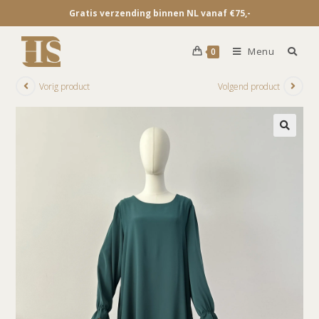
Gratis verzending binnen NL vanaf €75,-
Menu
0
Vorig product
Volgend product