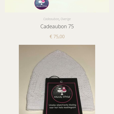
Cadeaubon
,
Overige
Cadeaubon 75
€
75,00