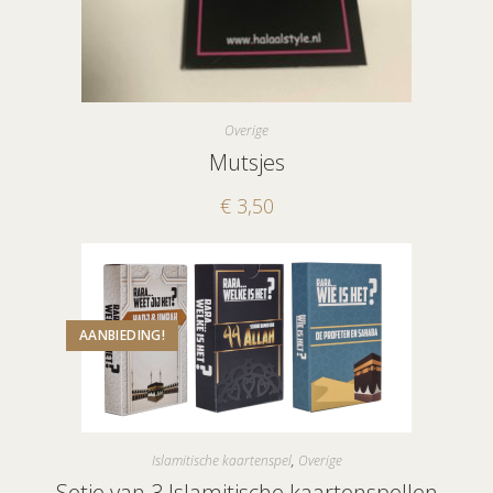
Overige
Mutsjes
€
3,50
AANBIEDING!
Islamitische kaartenspel
,
Overige
Setje van 3 Islamitische kaartenspellen