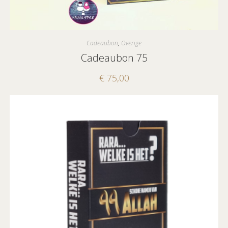
Cadeaubon
,
Overige
Cadeaubon 75
€
75,00