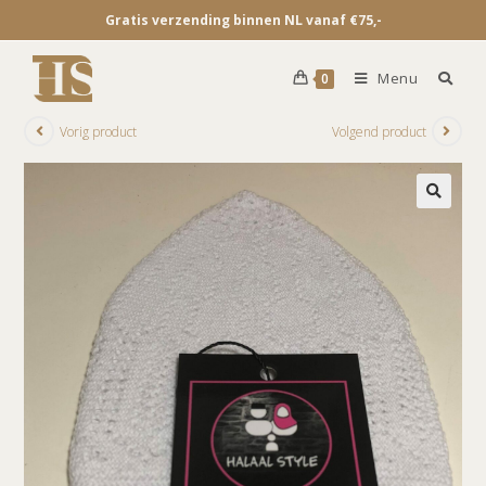
Gratis verzending binnen NL vanaf €75,-
Menu
0
Vorig product
Volgend product